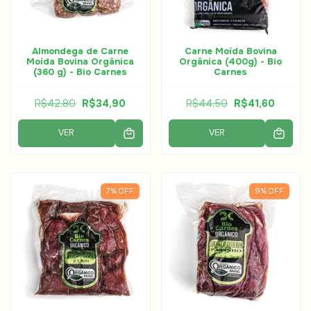
Carne Moída Bovina
Almondega de Carne
Orgânica (400g) - Bio
Moída Bovina Orgânica
Carnes
(360 g) - Bio Carnes
R$44,50
R$41,60
R$42,80
R$34,90
VER
VER
7
%
OFF
9
%
OFF