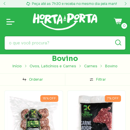
Peça até as 7h30 e receba no mesmo dia pela manhã
0
Bovino
Início
Ovos, Laticínios e Carnes
Carnes
Bovino
Ordenar
Filtrar
18
%
OFF
7
%
OFF