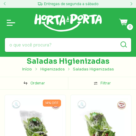
manhã
Entregas de segunda a sábado
P
0
Saladas Higienizadas
Início
Higienizados
Saladas Higienizadas
Ordenar
Filtrar
14
%
OFF