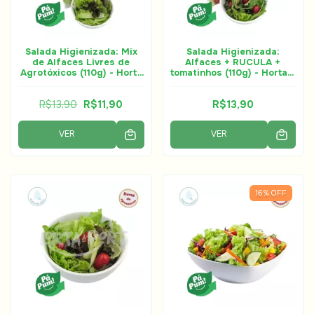
Salada Higienizada: Mix
Salada Higienizada:
de Alfaces Livres de
Alfaces + RUCULA +
Agrotóxicos (110g) - Horta
tomatinhos (110g) - Horta à
à Porta
Porta
R$13,90
R$11,90
R$13,90
VER
VER
16
%
OFF