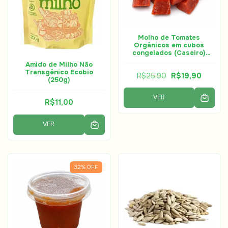
Molho de Tomates
Orgânicos em cubos
congelados (Caseiro)
(400 g - Horta à Porta
Amido de Milho Não
Transgênico Ecobio
R$25,90
R$19,90
(250g)
VER
R$11,00
VER
32
%
OFF