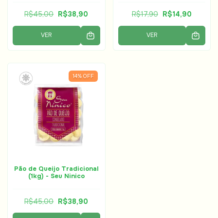
conservantes)
R$45,00
R$38,90
R$17,90
R$14,90
VER
VER
14
%
OFF
Pão de Queijo Tradicional
(1kg) - Seu Ninico
R$45,00
R$38,90