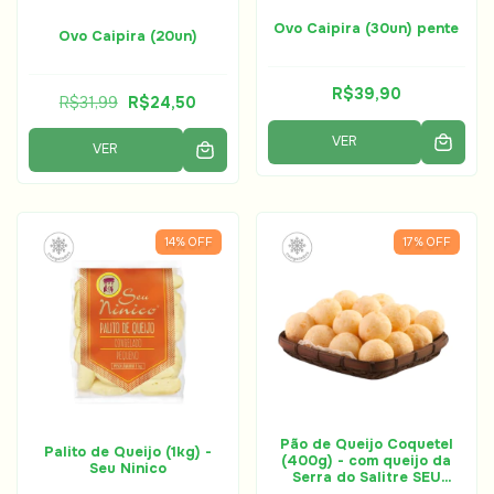
Ovo Caipira (30un) pente
Ovo Caipira (20un)
R$39,90
R$31,99
R$24,50
VER
VER
14
%
OFF
17
%
OFF
Pão de Queijo Coquetel
Palito de Queijo (1kg) -
(400g) - com queijo da
Seu Ninico
Serra do Salitre SEU
NINICO (sem