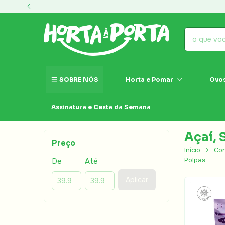
SOBRE NÓS
Horta e Pomar
Ovos
Assinatura e Cesta da Semana
Açaí, 
Preço
Início
Co
Polpas
De
Até
Aplicar