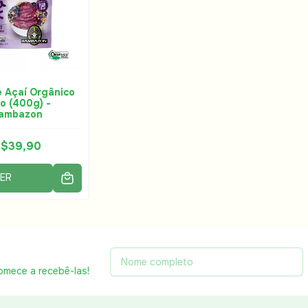
e Açaí Orgânico
o (400g) -
ambazon
$39,90
ER
omece a recebê-las!