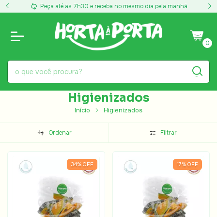
manhã
Entregas de segunda a sábado
P
0
Higienizados
Início
Higienizados
Ordenar
Filtrar
34
%
OFF
17
%
OFF