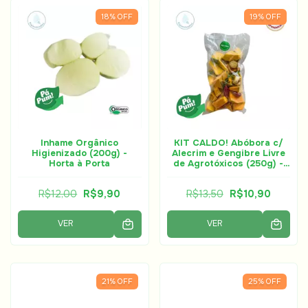
18
%
OFF
19
%
OFF
Inhame Orgânico
KIT CALDO! Abóbora c/
Higienizado (200g) -
Alecrim e Gengibre Livre
Horta à Porta
de Agrotóxicos (250g) -
Horta à Porta
R$12,00
R$9,90
R$13,50
R$10,90
VER
VER
21
%
OFF
25
%
OFF