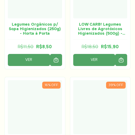
Legumes Orgânicos p/
LOW CARB! Legumes
Sopa Higienizados (250g)
Livres de Agrotóxicos
- Horta à Porta
Higienizados (500g) -
Horta à Porta
R$11,50
R$8,50
R$18,50
R$15,90
VER
VER
16
%
OFF
39
%
OFF