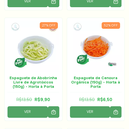
VER
VER
27
%
OFF
52
%
OFF
Espaguete de Abobrinha
Espaguete de Cenoura
Livre de Agrotóxicos
Orgânica (150g) - Horta à
(150g) - Horta à Porta
Porta
R$13,50
R$9,90
R$13,50
R$6,50
VER
VER