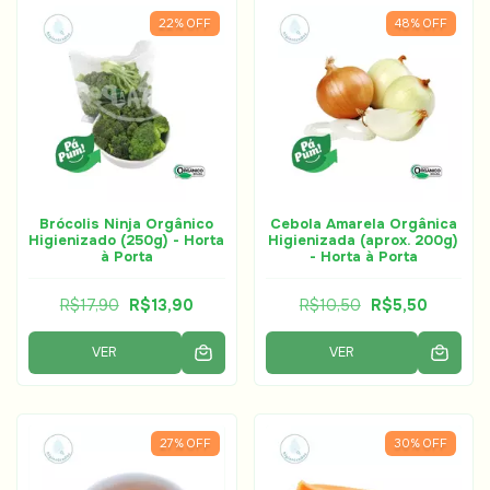
22
%
OFF
48
%
OFF
Brócolis Ninja Orgânico
Cebola Amarela Orgânica
Higienizado (250g) - Horta
Higienizada (aprox. 200g)
à Porta
- Horta à Porta
R$17,90
R$13,90
R$10,50
R$5,50
VER
VER
27
%
OFF
30
%
OFF