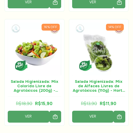
VER
VER
16
%
OFF
14
%
OFF
Salada Higienizada: Mix
Salada Higienizada: Mix
Colorido Livre de
de Alfaces Livres de
Agrotóxicos (200g) -
Agrotóxicos (110g) - Horta
Horta à Porta
à Porta
R$18,90
R$15,90
R$13,90
R$11,90
VER
VER