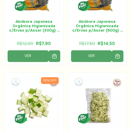
Abóbora Japonesa
Abóbora Japonesa
Orgânica Higienizada
Orgânica Higienizada
c/Ervas p/Assar (300g) -
c/Ervas p/Assar (500g) -
Horta à Porta
Horta à Porta
R$12,00
R$7,90
R$17,50
R$14,50
VER
VER
16
%
OFF