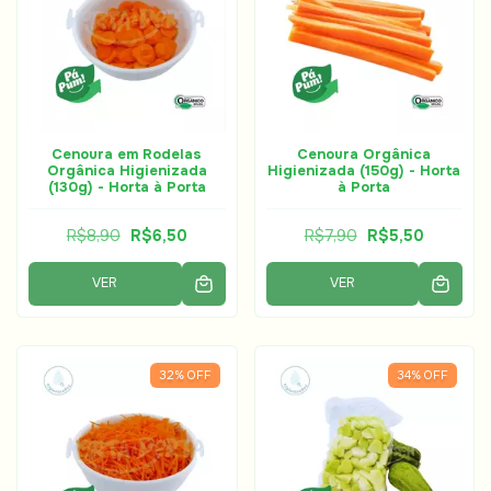
Cenoura em Rodelas
Cenoura Orgânica
Orgânica Higienizada
Higienizada (150g) - Horta
(130g) - Horta à Porta
à Porta
R$8,90
R$6,50
R$7,90
R$5,50
VER
VER
32
%
OFF
34
%
OFF