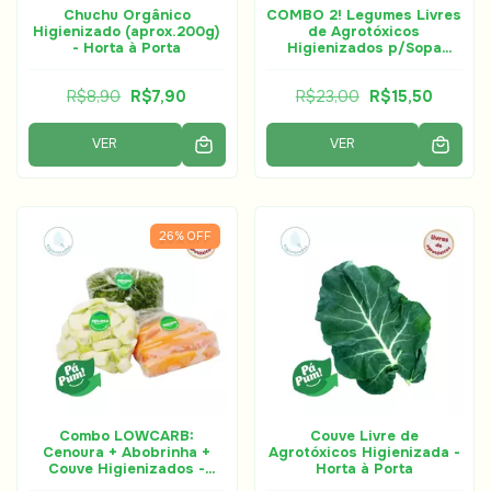
Chuchu Orgânico
COMBO 2! Legumes Livres
Higienizado (aprox.200g)
de Agrotóxicos
- Horta à Porta
Higienizados p/Sopa
(250g) - Horta à Porta
R$8,90
R$7,90
R$23,00
R$15,50
VER
VER
26
%
OFF
Combo LOWCARB:
Couve Livre de
Cenoura + Abobrinha +
Agrotóxicos Higienizada -
Couve Higienizados -
Horta à Porta
Horta à Porta