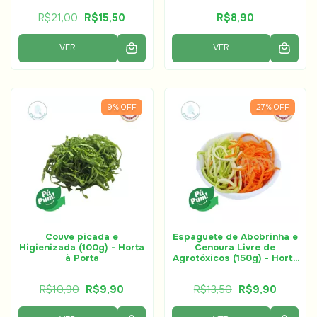
R$21,00
R$15,50
R$8,90
VER
VER
9
%
OFF
27
%
OFF
Couve picada e
Espaguete de Abobrinha e
Higienizada (100g) - Horta
Cenoura Livre de
à Porta
Agrotóxicos (150g) - Horta
à Porta
R$10,90
R$9,90
R$13,50
R$9,90