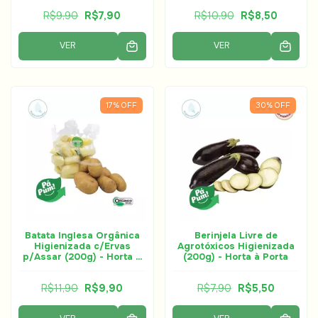
R$9,90
R$7,90
R$10,90
R$8,50
VER
VER
17
%
OFF
30
%
OFF
Batata Inglesa Orgânica
Berinjela Livre de
Higienizada c/Ervas
Agrotóxicos Higienizada
p/Assar (200g) - Horta à
(200g) - Horta à Porta
Porta
R$11,90
R$9,90
R$7,90
R$5,50