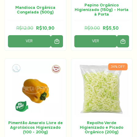
Pepino Orgânico
Mandioca Orgânica
Higienizado (150g) - Horta
Congelada (500g)
à Porta
R$12,90
R$10,90
R$9,00
R$5,50
VER
VER
34
%
OFF
Pimentão Amarelo Livre de
Repolho Verde
Agrotóxicos Higienizado
Higienizado e Picado
(100 - 200g)
Orgânico (200g)