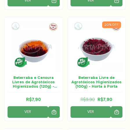
VER
VER
20
%
OFF
Beterraba e Cenoura
Beterraba Livre de
Livres de Agrotóxicos
Agrotóxicos Higienizados
Higienizados (120g) -
(100g) - Horta à Porta
Horta à Porta
R$7,90
R$9,90
R$7,90
VER
VER