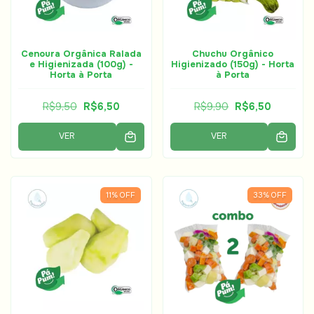
Cenoura Orgânica Ralada
Chuchu Orgânico
e Higienizada (100g) -
Higienizado (150g) - Horta
Horta à Porta
à Porta
R$9,50
R$6,50
R$9,90
R$6,50
VER
VER
11
%
OFF
33
%
OFF