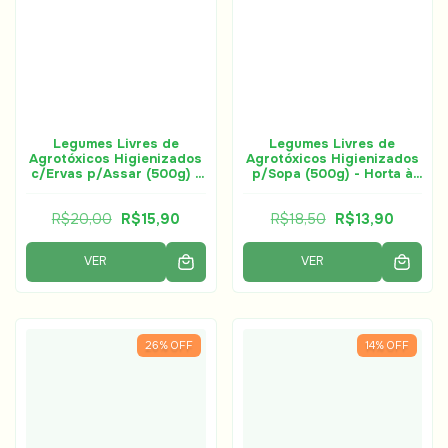
Legumes Livres de
Legumes Livres de
Agrotóxicos Higienizados
Agrotóxicos Higienizados
c/Ervas p/Assar (500g) -
p/Sopa (500g) - Horta à
Horta à Porta
Porta
R$20,00
R$15,90
R$18,50
R$13,90
VER
VER
26
%
OFF
14
%
OFF